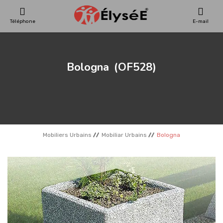
Téléphone
E-mail
AIRES DE JEUX
Bologna
(OF528)
SKATEPARKS
MAISONS EN BOIS
Mobiliers Urbains
Mobiliar Urbains
Bologna
MOBILIERS URBAINS
TERRAINS DE SPORT
REFERENCES