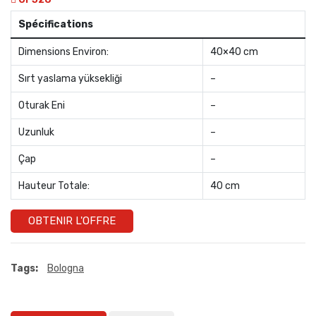
Spécifications
Dimensions Environ:
40×40 cm
Sırt yaslama yüksekliği
–
Oturak Eni
–
Uzunluk
–
Çap
–
Hauteur Totale:
40 cm
OBTENIR L'OFFRE
Tags:
Bologna