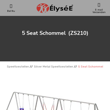
E-mail
Bel Nu
Verzenden
SPEELTOESTELLEN
5 Seat Schommel
(ZS210)
SKATEPARKS
HOUTEN HUIZENS
Speeltoestellen
Silver Metal Speeltoestellen
5 Seat Schommel
STADSMEUBILAIRS
SPORTVELDENS
REFERENTIES