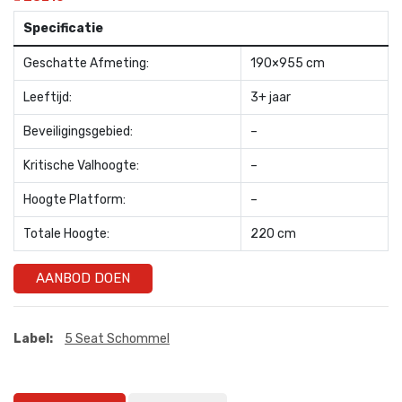
Specificatie
Geschatte Afmeting:
190×955 cm
Leeftijd:
3+ jaar
Beveiligingsgebied:
–
Kritische Valhoogte:
–
Hoogte Platform:
–
Totale Hoogte:
220 cm
AANBOD DOEN
Label:
5 Seat Schommel