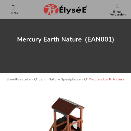
E-mail
Bel Nu
Verzenden
SPEELTOESTELLEN
Mercury Earth Nature
(EAN001)
SKATEPARKS
HOUTEN HUIZENS
Speeltoestellen
Earth Nature Speelplatsen
Mercury Earth Nature
STADSMEUBILAIRS
SPORTVELDENS
REFERENTIES