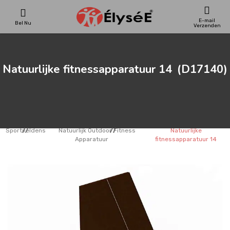
E-mail
Bel Nu
Verzenden
SPEELTOESTELLEN
Natuurlijke fitnessapparatuur 14
(D17140)
SKATEPARKS
HOUTEN HUIZENS
Sportveldens
Natuurlijk Outdoor Fitness
Natuurlijke
Apparatuur
fitnessapparatuur 14
STADSMEUBILAIRS
SPORTVELDENS
REFERENTIES